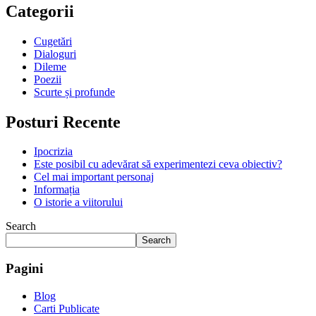
Categorii
Cugetări
Dialoguri
Dileme
Poezii
Scurte și profunde
Posturi Recente
Ipocrizia
Este posibil cu adevărat să experimentezi ceva obiectiv?
Cel mai important personaj
Informația
O istorie a viitorului
Search
Search
Pagini
Blog
Carti Publicate